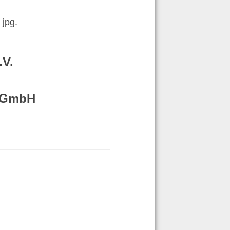
jpg.
.V.
g GmbH